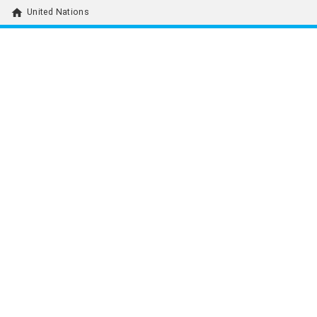
home
United Nations