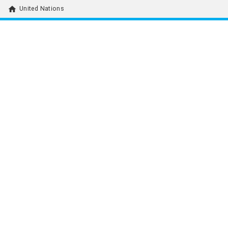
home
United Nations