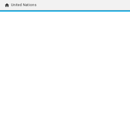
home
United Nations