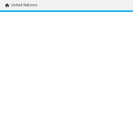
home
United Nations