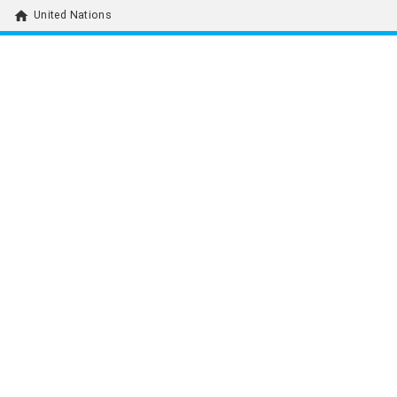
home
United Nations