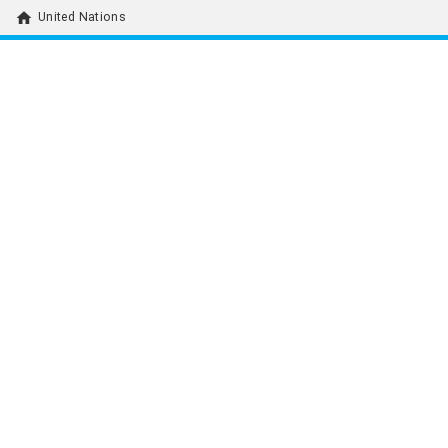
home
United Nations