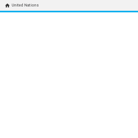
home
United Nations