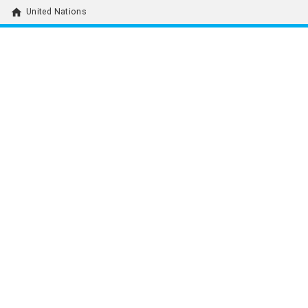
home
United Nations