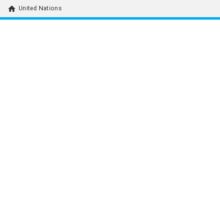
home
United Nations