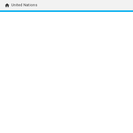
home
United Nations