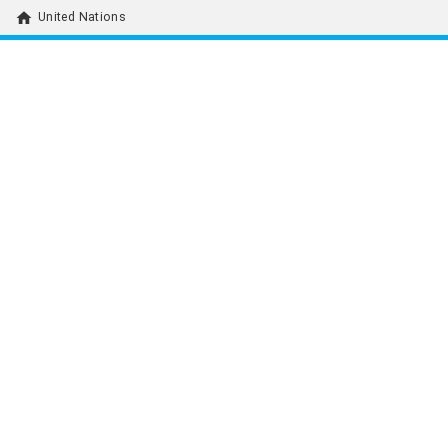
home
United Nations