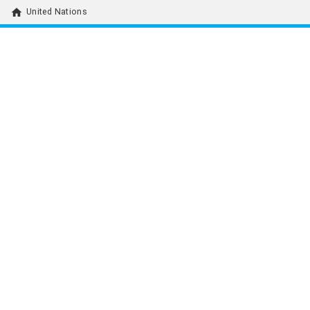
home
United Nations