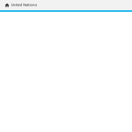
home
United Nations