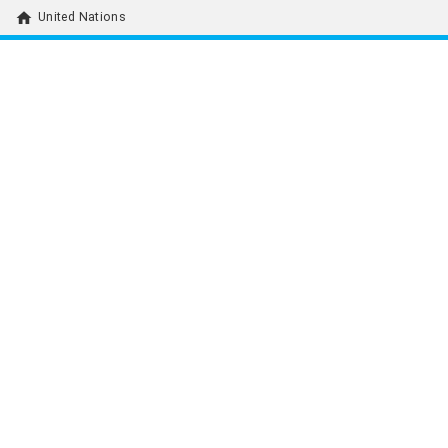
home
United Nations