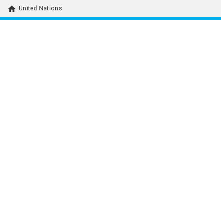
home
United Nations