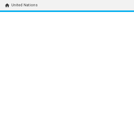
home
United Nations