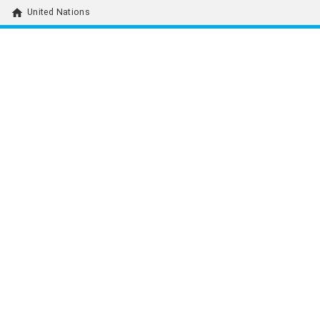
home
United Nations