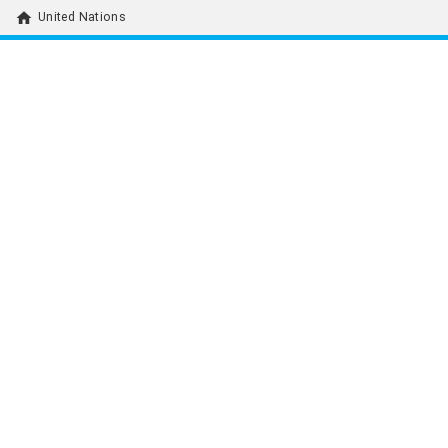
home
United Nations