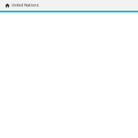
home
United Nations