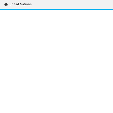
home
United Nations