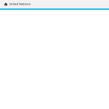
home
United Nations