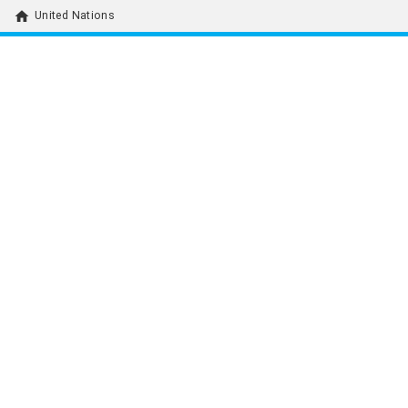
home
United Nations