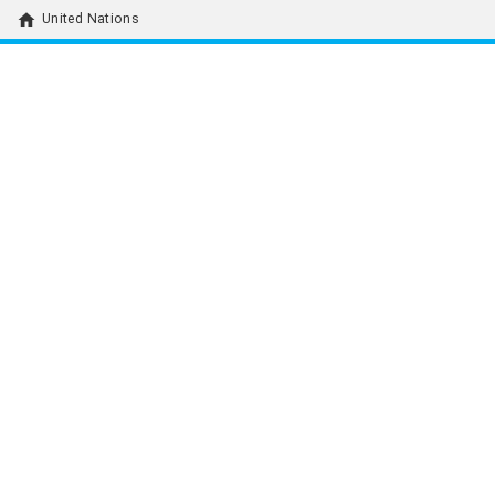
home
United Nations