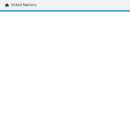
home
United Nations