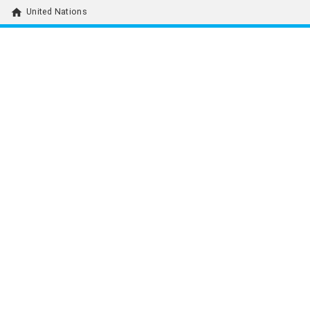
home
United Nations