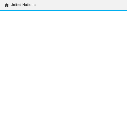
home
United Nations