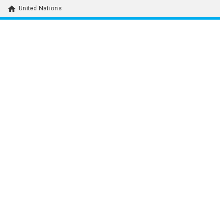
home
United Nations