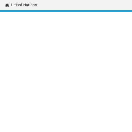
home
United Nations