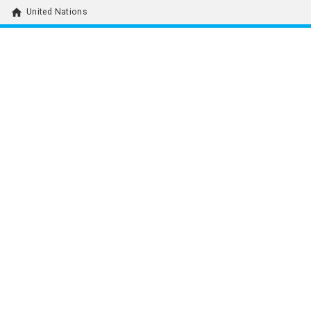
home
United Nations