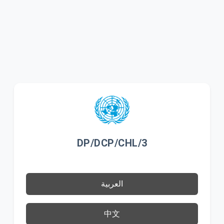
DP/DCP/CHL/3
العربية
中文