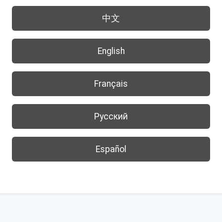
中文
English
Français
Русский
Español