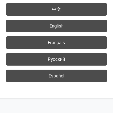
中文
English
Français
Русский
Español