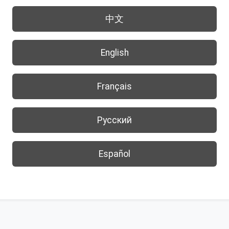
中文
English
Français
Русский
Español