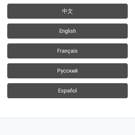
中文
English
Français
Русский
Español