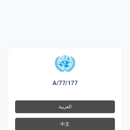
A/77/177
العربية
中文