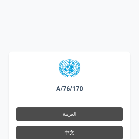
A/76/170
العربية
中文