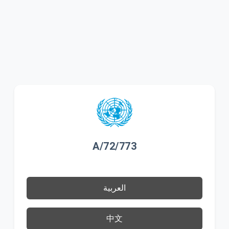
A/72/773
العربية
中文