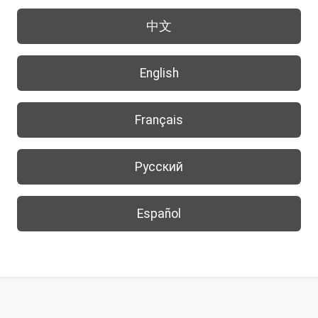
中文
English
Français
Русский
Español