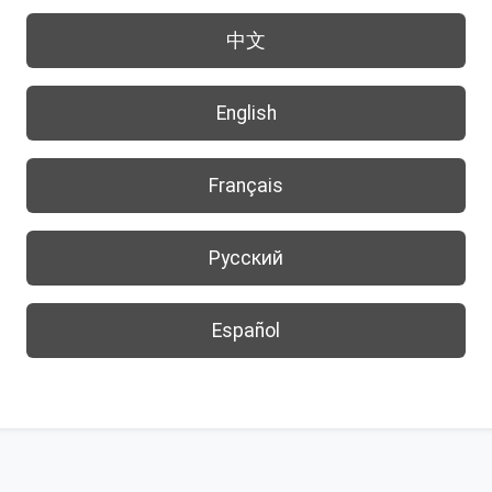
中文
English
Français
Русский
Español