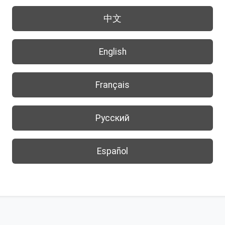
中文
English
Français
Русский
Español