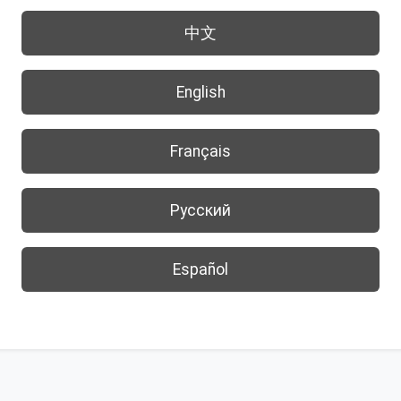
中文
English
Français
Русский
Español