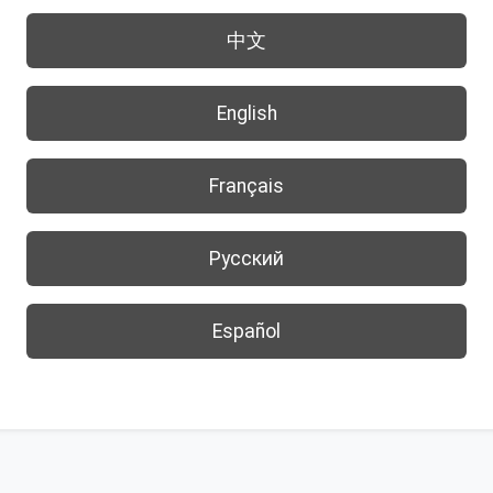
中文
English
Français
Русский
Español