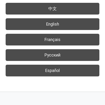
中文
English
Français
Русский
Español