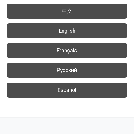
中文
English
Français
Русский
Español