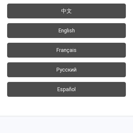
中文
English
Français
Русский
Español