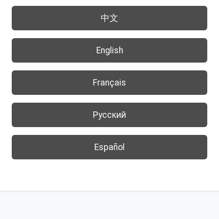
中文
English
Français
Русский
Español