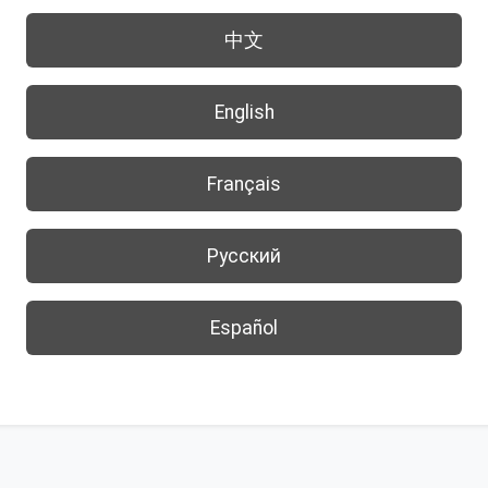
中文
English
Français
Русский
Español