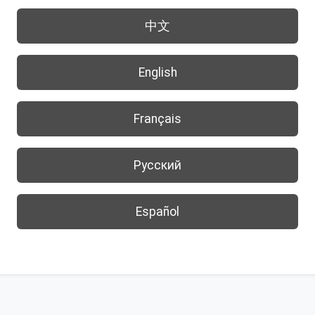
中文
English
Français
Русский
Español