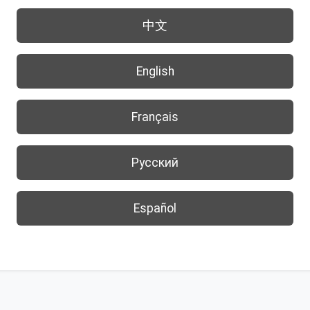
中文
English
Français
Русский
Español