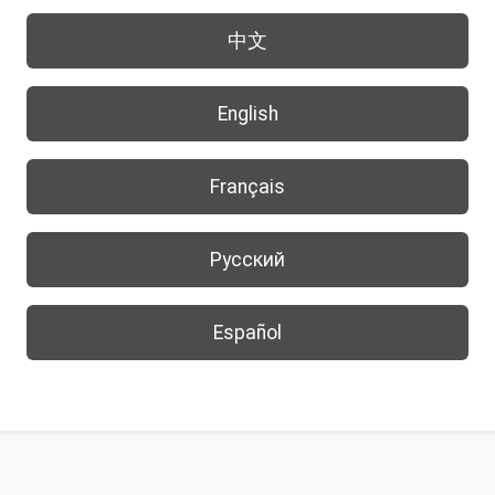
中文
English
Français
Русский
Español